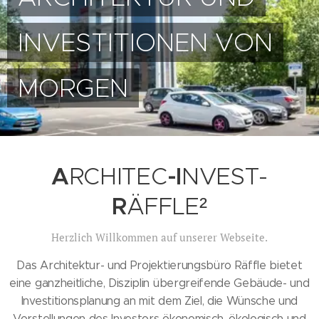
INVESTITIONEN VON
MORGEN
A
RCHITEC
-I
NVEST-
R
ÄFFLE²
Herzlich Willkommen auf unserer Webseite.
Das Architektur- und Projektierungsbüro Räffle bietet
eine ganzheitliche, Disziplin übergreifende Gebäude- und
Investitionsplanung an mit dem Ziel, die Wünsche und
Vorstellungen des Investors ökonomisch, ökologisch und