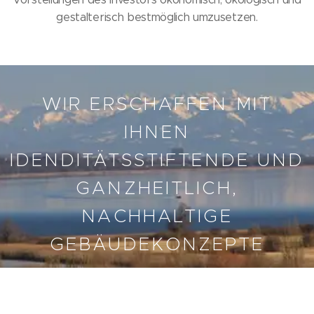
gestalterisch bestmöglich umzusetzen.
WIR ERSCHAFFEN MIT
IHNEN
IDENDITÄTSSTIFTENDE UND
GANZHEITLICH,
NACHHALTIGE
GEBÄUDEKONZEPTE
© 2021 Architec- Invest- Räffle² GmbH, Hindenburgstraße 33, 78315